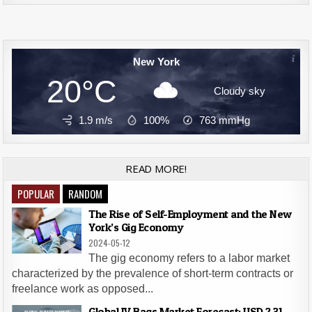
New York
20°C
Cloudy sky
1.9 m/s
100%
763
mmHg
READ MORE!
POPULAR
RANDOM
The Rise of Self-Employment and the New
York’s Gig Economy
2024-05-12
The gig economy refers to a labor market
characterized by the prevalence of short-term contracts or
freelance work as opposed...
Global IV Bags Market Forecast: USD 2.31