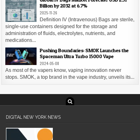
Billion by 2032 at 6.7%
2025-11-26
Definition IV (Intravenous) Bags are sterile,
single-use containers designed for the storage and
administration of fluids, electrolytes, nutrients, and
medications...
Pushing Boundaries: SMOK Launches the
Spaceman Ultra Turbo 15000 Vape
2024-05-08
As most of the vapers know, vaping innovation never
stops. SMOK, a top brand in the vape industry, unveils its...
DIGITAL NEW YORK NEWS