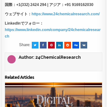
国際：+1(332) 2424 294 |
アジア：+91 9169162030
ウェブサイト：
https://www.24chemicalresearch.com/
LinkedIn
でフォロー：
https://www.linkedin.com/company/24chemicalresear
ch
Share:
Author:
24ChemicalResearch
Related Articles