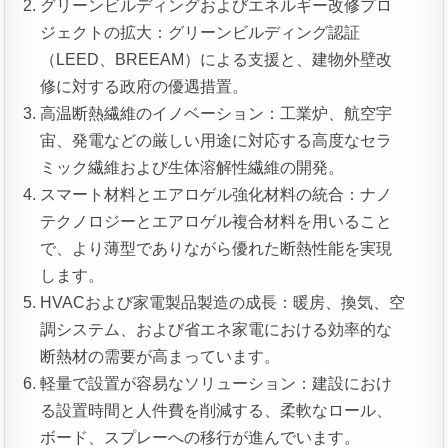
グリーンビルディングおよびエネルギー改修プロ
ジェクトの拡大：グリーンビルディング認証
（LEED、BREEAM）による支援と、建物外壁改
修に対する政府の優遇措置。
高温断熱繊維のイノベーション：工業炉、航空宇
宙、発電などの厳しい用途に対応する高度なセラ
ミック繊維および生体溶解性繊維の開発。
スマート材料とエアロゲル強化材料の統合：ナノ
テクノロジーとエアロゲル複合材料を用いること
で、より薄型でありながら優れた断熱性能を実現
します。
HVACおよび家電製品製造の成長：暖房、換気、空
調システム、および省エネ家電における効率的な
断熱材の需要が高まっています。
軽量で設置が容易なソリューション：建設におけ
る設置時間と人件費を削減する、柔軟なロール、
ボード、スプレーへの移行が進んでいます。