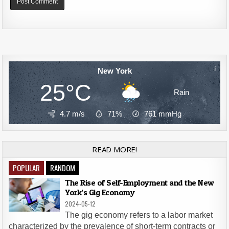
Alternative:
New York
25°C
Rain
4.7 m/s
71%
761
mmHg
READ MORE!
POPULAR
RANDOM
The Rise of Self-Employment and the New
York’s Gig Economy
2024-05-12
The gig economy refers to a labor market
characterized by the prevalence of short-term contracts or