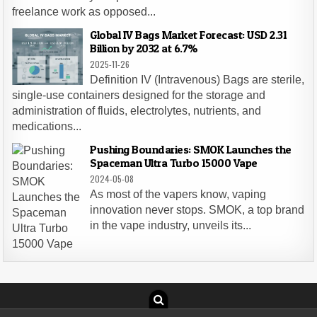
freelance work as opposed...
Global IV Bags Market Forecast: USD 2.31
Billion by 2032 at 6.7%
2025-11-26
Definition IV (Intravenous) Bags are sterile,
single-use containers designed for the storage and
administration of fluids, electrolytes, nutrients, and
medications...
Pushing Boundaries: SMOK Launches the
Spaceman Ultra Turbo 15000 Vape
2024-05-08
As most of the vapers know, vaping
innovation never stops. SMOK, a top brand
in the vape industry, unveils its...