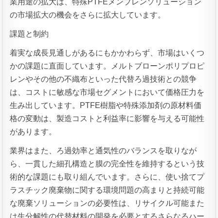
業用途の拡大は、特殊PTFEメンブレンソリューション
の市場拡大の機会をさらに拡大しています。
課題と制約
着実な成長見通しがあるにもかかわらず、市場はいくつ
かの課題に直面しています。メルトブローンポリプロピ
レンやその他の不織布といった代替ろ過技術との競争
は、コストに敏感な市場セグメントにおいて価格圧力を
生み出しています。PTFE樹脂や特殊添加剤の原材料価
格の変動は、製造コストと利益率に影響を与える可能性
があります。
業界はまた、ろ過効率と通気性のバランスを取りなが
ら、一貫した細孔構造と膜の完全性を維持するという技
術的な課題にも取り組んでいます。さらに、使い捨てプ
ラスチック廃棄物に関する環境問題の高まりと持続可能
な廃棄ソリューションの必要性は、リサイクル可能また
は生分解性の代替材料の開発を必要とするさらなるハー