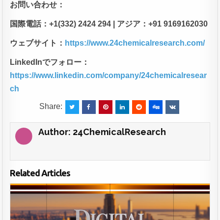
お問い合わせ：
国際電話：+1(332) 2424 294 |
アジア：+91 9169162030
ウェブサイト：
https://www.24chemicalresearch.com/
LinkedIn
でフォロー：
https://www.linkedin.com/company/24chemicalresear
ch
Share:
Author:
24ChemicalResearch
Related Articles